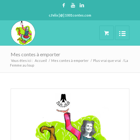
c.felix [@] 1001contes.com
Mes contes à emporter
Vous êtes ici :
Accueil
/
Mes contes à emporter
/
Plus vrai que vrai
/
La
Femme au loup