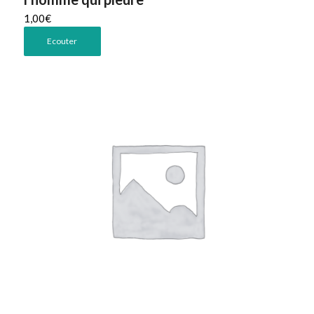
1,00
€
Ecouter