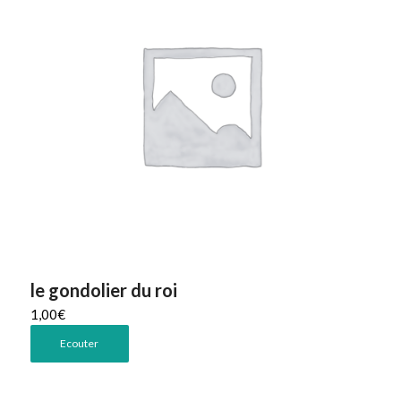
le gondolier du roi
1,00
€
Ecouter