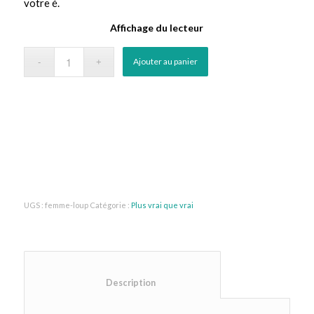
votre é.
Affichage du lecteur
Ajouter au panier
UGS :
femme-loup
Catégorie :
Plus vrai que vrai
						Description					