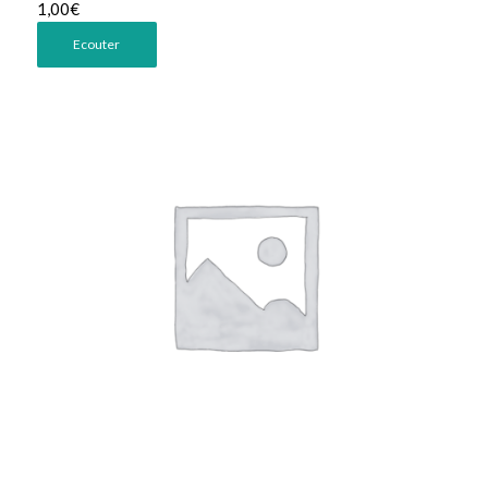
1,00
€
Ecouter