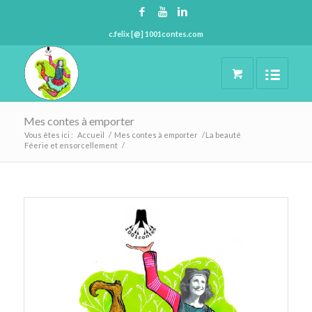
c.felix [@] 1001contes.com
Mes contes à emporter
Vous êtes ici :
Accueil
/
Mes contes à emporter
/
La beauté
Féerie et ensorcellement
/