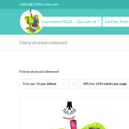
c.felix [@] 1001contes.com
Constance FELIX … Qui suis-je ?
Edition, Pod
Féerie et ensorcellement
Féerie et ensorcellement
Trier par
Tri par défaut
Afficher
Cliquer
15 Produits par page
pour
trier
les
produits
en