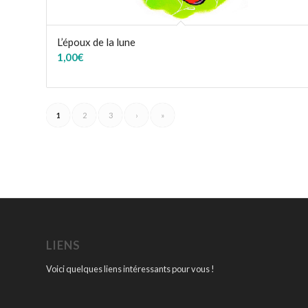
L’époux de la lune
1,00
€
1
2
3
›
»
LIENS
Voici quelques liens intéressants pour vous !