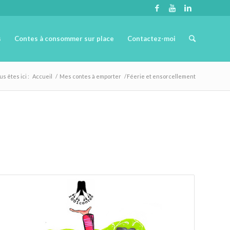
s
Contes à consommer sur place
Contactez-moi
us êtes ici :
Accueil
/
Mes contes à emporter
/
Féerie et ensorcellement